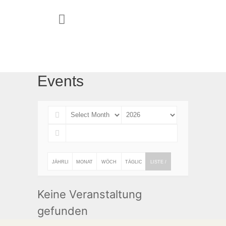
JUGEND & FAMILIE
Events
JÄHRLI
MONAT
WÖCH
TÄGLIC
LISTE /
CH
LICH
ENTLIC
H
LISTEN
Keine Veranstaltung
H
ANSIC
gefunden
HT