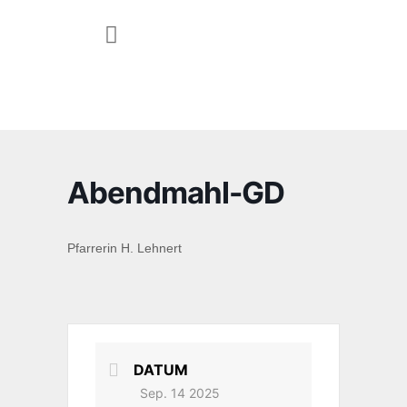
JUGEND & FAMILIE
Abendmahl-GD
Pfarrerin H. Lehnert
DATUM
Sep. 14 2025