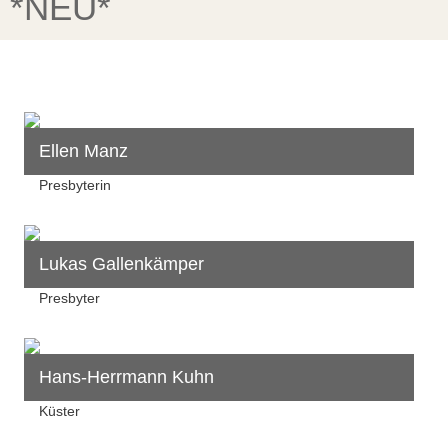
*NEU*
Ellen Manz
Presbyterin
Lukas Gallenkämper
Presbyter
Hans-Herrmann Kuhn
Küster