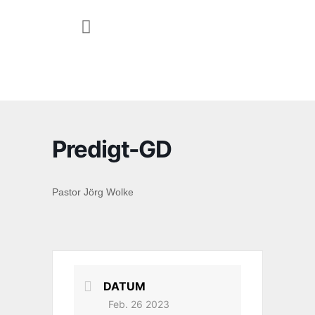
JUGEND & FAMILIE
Predigt-GD
Pastor Jörg Wolke
DATUM
Feb. 26 2023